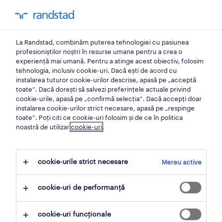
0
contul meu
La Randstad, combinăm puterea tehnologiei cu pasiunea
bucuresti
profesioniștilor noștri în resurse umane pentru a crea o
experiență mai umană. Pentru a atinge acest obiectiv, folosim
tehnologia, inclusiv cookie-uri. Dacă ești de acord cu
instalarea tuturor cookie-urilor descrise, apasă pe „acceptă
toate”. Dacă dorești să salvezi preferințele actuale privind
cookie-urile, apasă pe „confirmă selecția”. Dacă accepți doar
instalarea cookie-urilor strict necesare, apasă pe „respinge
toate”. Poți citi ce cookie-uri folosim și de ce în politica
noastră de utilizar
cookie-uri
.
cookie-urile strict necesare
Mereu active
10 serviciu clienți, call center locuri de
muncă găsite pentru tine in Bucureşti,
cookie-uri de performanță
Bucuresti
cookie-uri funcționale