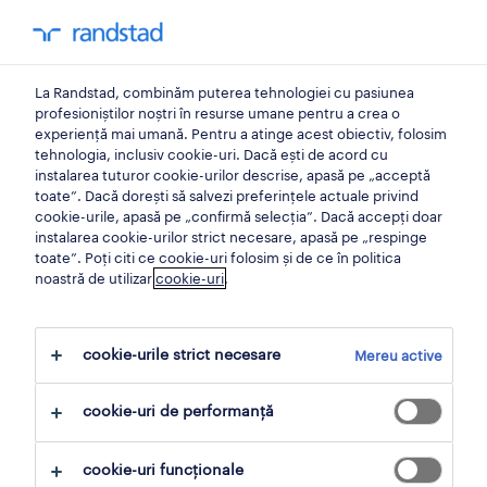
0
My Randst
La Randstad, combinăm puterea tehnologiei cu pasiunea
acasă
profesioniștilor noștri în resurse umane pentru a crea o
experiență mai umană. Pentru a atinge acest obiectiv, folosim
tehnologia, inclusiv cookie-uri. Dacă ești de acord cu
cariere operaționale cu
instalarea tuturor cookie-urilor descrise, apasă pe „acceptă
toate”. Dacă dorești să salvezi preferințele actuale privind
randstad.
cookie-urile, apasă pe „confirmă selecția”. Dacă accepți doar
instalarea cookie-urilor strict necesare, apasă pe „respinge
toate”. Poți citi ce cookie-uri folosim și de ce în politica
Noi descoperim, dezvoltăm și conectăm
noastră de utilizar
cookie-uri
.
persoanele cu abilități unice cu angajatorii, în
cel mai eficient mod, construind echipe de
cookie-urile strict necesare
Mereu active
succes, care oferă talentelor o carieră plină de
satisfacții și companiilor o ascensiune fără
cookie-uri de performanță
impedimente.
cookie-uri funcționale