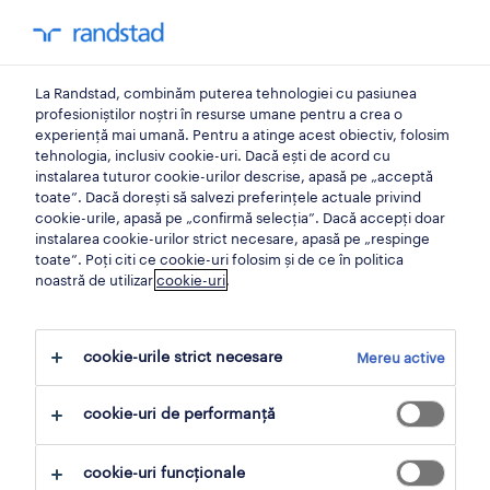
0
My Randst
La Randstad, combinăm puterea tehnologiei cu pasiunea
companii
profesioniștilor noștri în resurse umane pentru a crea o
experiență mai umană. Pentru a atinge acest obiectiv, folosim
tehnologia, inclusiv cookie-uri. Dacă ești de acord cu
procesul de recrutare
instalarea tuturor cookie-urilor descrise, apasă pe „acceptă
toate”. Dacă dorești să salvezi preferințele actuale privind
cookie-urile, apasă pe „confirmă selecția”. Dacă accepți doar
Îmbunătățirea procesului de recrutare nu este
instalarea cookie-urilor strict necesare, apasă pe „respinge
toate”. Poți citi ce cookie-uri folosim și de ce în politica
doar o idee bună, ci generează o valoare reală
noastră de utilizar
cookie-uri
.
pentru afacere, inclusiv venituri. Aici vei
învăța cum să creezi un proces de recrutare
cookie-urile strict necesare
Mereu active
solid ca parte a unei strategii clare de talent.
cookie-uri de performanță
descarcă ghidul complet
cookie-uri funcționale