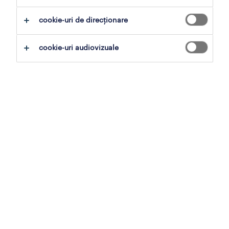
cookie-uri de direcționare
table of contents
cookie-uri audiovizuale
ce este procesul de recrutare?
de ce este procesul de recrutare important?
introducere
Competiția pentru talent se intensifică pe
care sunt etapele procesului de recrutare?
măsură ce persoanele care caută locuri de
muncă online navighează prin zeci de
lucrând cu randstad
anunțuri în doar câteva secunde. Ai nevoie de
un proces de recrutare bine pus la punct,
care să pregătească atât specialiștii HR, cât și
recrutorii și noii angajați pentru succes.