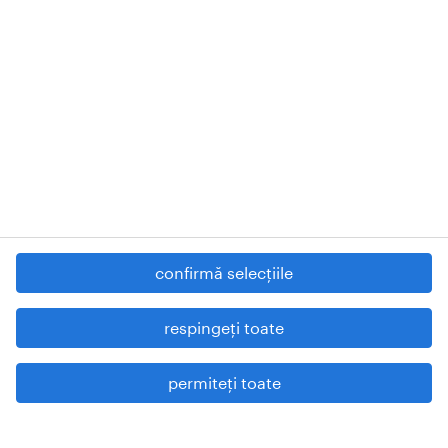
cunoștințele juridice și expertiza de care aveți
nevoie pentru a opera în conformitate cu
regulile și pentru a construi legături puternice
și durabile cu angajații.
Începem fiecare relație cu partenerii noștrii cu
accent pe cunoașterea companiei tale,
înțelegerea diferitelor nevoi și priorități. Acest
lucru ne permite să construim o imagine
detaliată a poziției de conformitate, a
confirmă selecțiile
riscurilor potențiale și a pașilor pe care îi
respingeți toate
puteți lua pentru a le aborda.
permiteți toate
flexibilitate
Flexibilitatea este un aspect foarte important