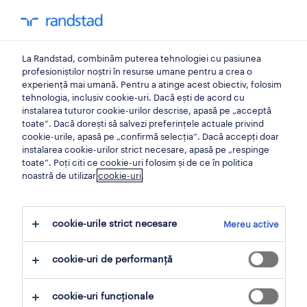
0
contul meu
La Randstad, combinăm puterea tehnologiei cu pasiunea
locuri de munca
profesioniștilor noștri în resurse umane pentru a crea o
experiență mai umană. Pentru a atinge acest obiectiv, folosim
tehnologia, inclusiv cookie-uri. Dacă ești de acord cu
instalarea tuturor cookie-urilor descrise, apasă pe „acceptă
toate”. Dacă dorești să salvezi preferințele actuale privind
cookie-urile, apasă pe „confirmă selecția”. Dacă accepți doar
instalarea cookie-urilor strict necesare, apasă pe „respinge
toate”. Poți citi ce cookie-uri folosim și de ce în politica
noastră de utilizar
cookie-uri
.
cookie-urile strict necesare
Mereu active
113 Permanent locuri de muncă găsite
pentru tine
cookie-uri de performanță
filtru
1
cookie-uri funcționale