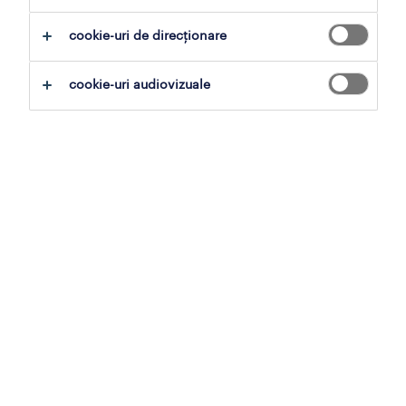
cookie-uri de direcționare
operator paletizator
cookie-uri audiovizuale
bucureşti, bucuresti
permanent
3,000 - 3,500 lei brut pe lună
data 5 august 2026
controlor calitate
bucureşti, bucuresti
permanent