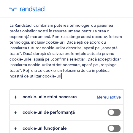
locuri de muncă
La Randstad, combinăm puterea tehnologiei cu pasiunea
toate locurile de muncă
profesioniștilor noștri în resurse umane pentru a crea o
experiență mai umană. Pentru a atinge acest obiectiv, folosim
carieră la randstad
tehnologia, inclusiv cookie-uri. Dacă ești de acord cu
instalarea tuturor cookie-urilor descrise, apasă pe „acceptă
aplicare spontană
toate”. Dacă dorești să salvezi preferințele actuale privind
cookie-urile, apasă pe „confirmă selecția”. Dacă accepți doar
randstad research
instalarea cookie-urilor strict necesare, apasă pe „respinge
toate”. Poți citi ce cookie-uri folosim și de ce în politica
noastră de utilizar
cookie-uri
.
employer brand research
hr trends
cookie-urile strict necesare
Mereu active
workmonitor
compensation & benefits
cookie-uri de performanță
pentru candidați
cookie-uri funcționale