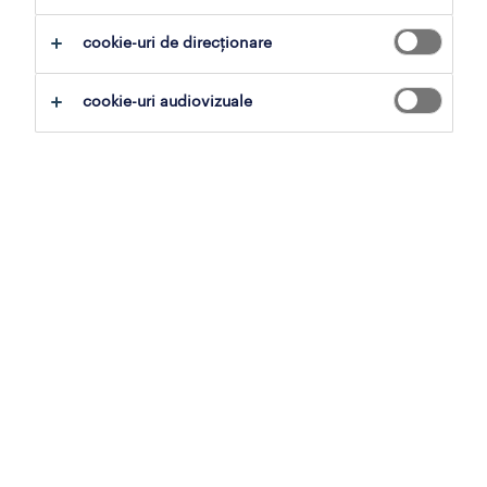
operational
cookie-uri de direcționare
professional
profiluri locuri de muncă
cookie-uri audiovizuale
articole
contul meu randstad
pentru companii
operational
professional
recrutare și selecție
muncă temporară
muncă în străinătate
externalizarea procesului de recrutare