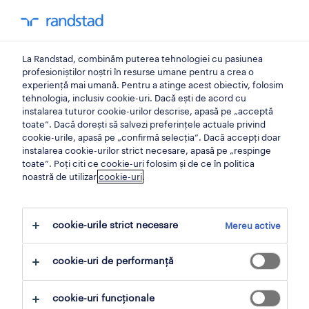
locuri de muncă
La Randstad, combinăm puterea tehnologiei cu pasiunea
toate locurile de muncă
profesioniștilor noștri în resurse umane pentru a crea o
experiență mai umană. Pentru a atinge acest obiectiv, folosim
carieră la randstad
tehnologia, inclusiv cookie-uri. Dacă ești de acord cu
instalarea tuturor cookie-urilor descrise, apasă pe „acceptă
aplicare spontană
toate”. Dacă dorești să salvezi preferințele actuale privind
cookie-urile, apasă pe „confirmă selecția”. Dacă accepți doar
randstad research
instalarea cookie-urilor strict necesare, apasă pe „respinge
toate”. Poți citi ce cookie-uri folosim și de ce în politica
noastră de utilizar
cookie-uri
.
employer brand research
hr trends
cookie-urile strict necesare
Mereu active
workmonitor
compensation & benefits
cookie-uri de performanță
pentru candidați
cookie-uri funcționale