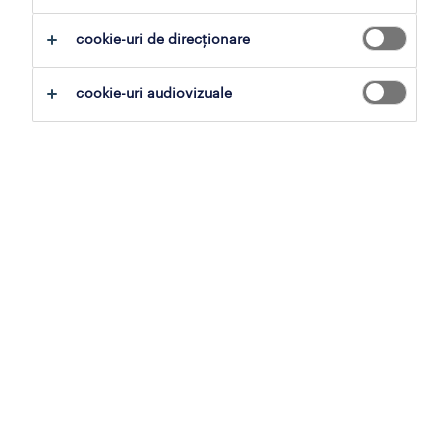
operational
cookie-uri de direcționare
professional
profiluri locuri de muncă
cookie-uri audiovizuale
articole
contul meu randstad
pentru companii
operational
professional
recrutare și selecție
muncă temporară
muncă în străinătate
externalizarea procesului de recrutare