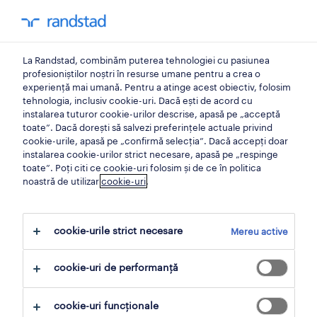
0
contul meu
La Randstad, combinăm puterea tehnologiei cu pasiunea
Acasă
profesioniștilor noștri în resurse umane pentru a crea o
experiență mai umană. Pentru a atinge acest obiectiv, folosim
tehnologia, inclusiv cookie-uri. Dacă ești de acord cu
instalarea tuturor cookie-urilor descrise, apasă pe „acceptă
toate”. Dacă dorești să salvezi preferințele actuale privind
cookie-urile, apasă pe „confirmă selecția”. Dacă accepți doar
instalarea cookie-urilor strict necesare, apasă pe „respinge
toate”. Poți citi ce cookie-uri folosim și de ce în politica
noastră de utilizar
cookie-uri
.
Nici un rezultat gasit
cookie-urile strict necesare
Mereu active
Nu am găsit locuri de muncă cu aceste filtre.
cookie-uri de performanță
Poate doriți să modificați criteriile de filtrare
pentru a obține mai multe rezultate.
cookie-uri funcționale
Următoarele acțiuni vă pot ajuta: