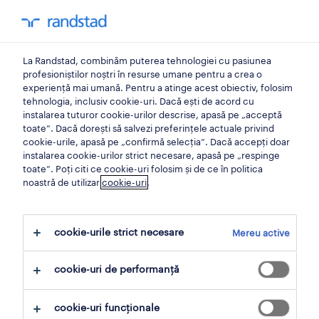
0
My Randst
La Randstad, combinăm puterea tehnologiei cu pasiunea
dezvoltarea angajatilor
profesioniștilor noștri în resurse umane pentru a crea o
experiență mai umană. Pentru a atinge acest obiectiv, folosim
tehnologia, inclusiv cookie-uri. Dacă ești de acord cu
este forța ta de muncă
instalarea tuturor cookie-urilor descrise, apasă pe „acceptă
toate”. Dacă dorești să salvezi preferințele actuale privind
pregătită pentru viitor?
cookie-urile, apasă pe „confirmă selecția”. Dacă accepți doar
instalarea cookie-urilor strict necesare, apasă pe „respinge
toate”. Poți citi ce cookie-uri folosim și de ce în politica
18 Mai 2021
noastră de utilizar
cookie-uri
.
distribuie articol:
cookie-urile strict necesare
Mereu active
cookie-uri de performanță
În această eră modernă a tehnologiei care
evoluează rapid, a digitalizării constante, a
cookie-uri funcționale