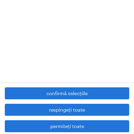
Randstad Romania SRL.
Registered in Bucharest, No. 17549799 Registered office: Street
Barbu Văcărescu, no. 301-311, AFI-LAKEVIEW Building, first floor,
office No. 1, District 2, postal code 020276, Bucharest - Romania,
RANDSTAD
, HUMAN FORWARD and SHAPING THE WORLD
OF WORK are registered trademarks of Randstad N.V.
© Randstad N.V. 2022
contactează-ne
politica de protecție a datelor
termeni și condiții
confirmă selecțiile
cookies
raportează probleme de securitate
respingeți toate
declarație de accesibilitate digitală.
permiteți toate
hartă site