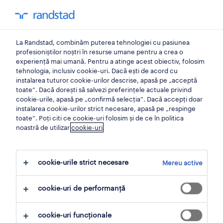
0
My Randst
La Randstad, combinăm puterea tehnologiei cu pasiunea
dezvoltarea angajatilor
profesioniștilor noștri în resurse umane pentru a crea o
experiență mai umană. Pentru a atinge acest obiectiv, folosim
tehnologia, inclusiv cookie-uri. Dacă ești de acord cu
Randstad - the place where
instalarea tuturor cookie-urilor descrise, apasă pe „acceptă
toate”. Dacă dorești să salvezi preferințele actuale privind
I can work and volunteer at
cookie-urile, apasă pe „confirmă selecția”. Dacă accepți doar
instalarea cookie-urilor strict necesare, apasă pe „respinge
the same time.
toate”. Poți citi ce cookie-uri folosim și de ce în politica
noastră de utilizar
cookie-uri
.
25 Ianuarie 2023
cookie-urile strict necesare
Mereu active
distribuie articol:
cookie-uri de performanță
cookie-uri funcționale
Almost one year ago, I got the chance to start