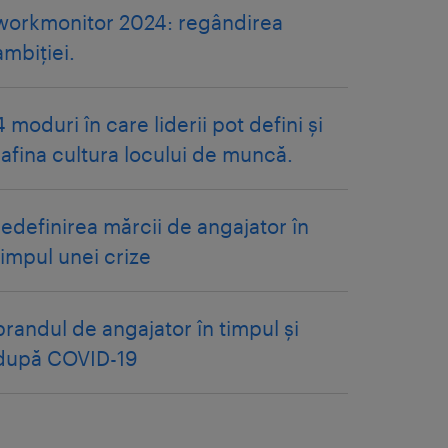
workmonitor 2024: regândirea
ambiției.
4 moduri în care liderii pot defini și
rafina cultura locului de muncă.
redefinirea mărcii de angajator în
timpul unei crize
brandul de angajator în timpul și
după COVID-19