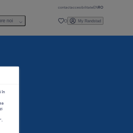
contact
accesibilitate
EN
RO
0
re noi
My Randstad
 în
ea
zi
”.