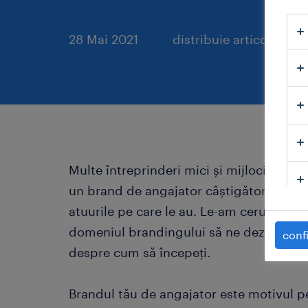
28 Mai 2021
distribuie articol:
Multe întreprinderi mici și mijlocii (IMM-
un brand de angajator câștigător. Trebui
atuurile pe care le au. Le-am cerut câtor
domeniul brandingului să ne dezvăluie tr
confi
despre cum să începeți.
Brandul tău de angajator este motivul p