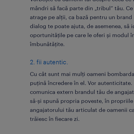
mândri să facă parte din „tribul” tău. Ce l
atrage pe alții, ca bază pentru un brand
dialog te poate ajuta, de asemenea, să id
oportunitățile pe care le oferi și modul în
îmbunătățite.
2. fii autentic.
Cu cât sunt mai mulți oameni bombardaț
puțină încredere în el. Vor autenticitat
comunica extern brandul tău de angajator
să-și spună propria poveste, în propriile
angajatorului tău articulat de oamenii ca
trăiesc în fiecare zi.