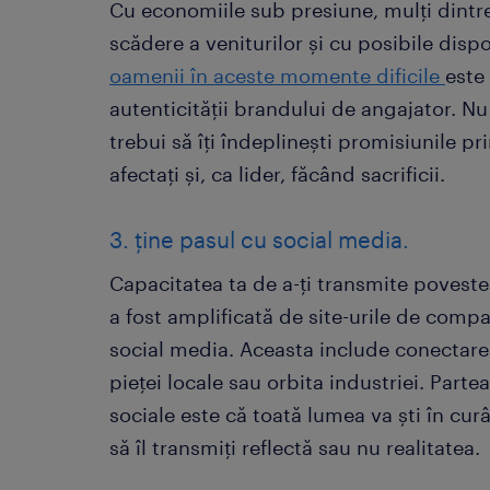
Cu economiile sub presiune, mulți dintre
scădere a veniturilor și cu posibile disp
oamenii în aceste momente dificile
este
autenticității brandului de angajator. Nu p
trebui să îți îndeplinești promisiunile prin
afectați și, ca lider, făcând sacrificii.
3. ține pasul cu social media.
Capacitatea ta de a-ți transmite povestea
a fost amplificată de site-urile de compa
social media. Aceasta include conectarea
pieței locale sau orbita industriei. Partea 
sociale este că toată lumea va ști în cu
să îl transmiți reflectă sau nu realitatea.