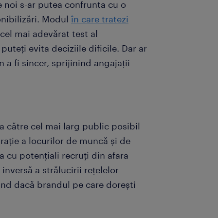
 noi s-ar putea confrunta cu o
onibilizări. Modul
în care tratezi
 cel mai adevărat test al
uteți evita deciziile dificile. Dar ar
 a fi sincer, sprijinind angajații
 către cel mai larg public posibil
rație a locurilor de muncă și de
 cu potențiali recruți din afara
inversă a strălucirii rețelelor
rând dacă brandul pe care dorești