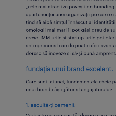
„cele mai atractive povești de branding
apartenenței unei organizații pe care o iu
tind să aibă simțul înnăscut al identități
omologii mai mari îl pot găsi greu de su
cresc. IMM-urile și startup-urile pot ofe
antreprenorial care le poate oferi avanta
doresc să inoveze și să-și pună amprent
fundația unui brand excelent.
Care sunt, atunci, fundamentele cheie p
unui brand câștigător al angajatorului:
1. ascultă-ți oamenii.
Vorbește cu oamenii tăi despre ceea ce i-