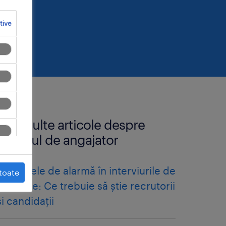
tive
mai multe articole despre
brandul de angajator
semnalele de alarmă în interviurile de
toate
angajare: Ce trebuie să știe recrutorii
și candidații