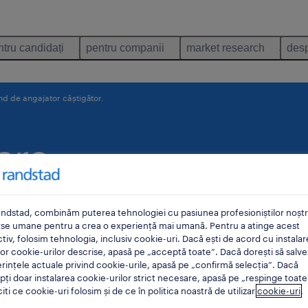
ntru candidați
pentru companii
market research
desp
d de angajator câștigător.
are
 crea un
ndstad, combinăm puterea tehnologiei cu pasiunea profesioniștilor noștri
ajator
rse umane pentru a crea o experiență mai umană. Pentru a atinge acest
tiv, folosim tehnologia, inclusiv cookie-uri. Dacă ești de acord cu instalar
or cookie-urilor descrise, apasă pe „acceptă toate”. Dacă dorești să salve
rințele actuale privind cookie-urile, apasă pe „confirmă selecția”. Dacă
ți doar instalarea cookie-urilor strict necesare, apasă pe „respinge toate
citi ce cookie-uri folosim și de ce în politica noastră de utilizar
cookie-uri
.