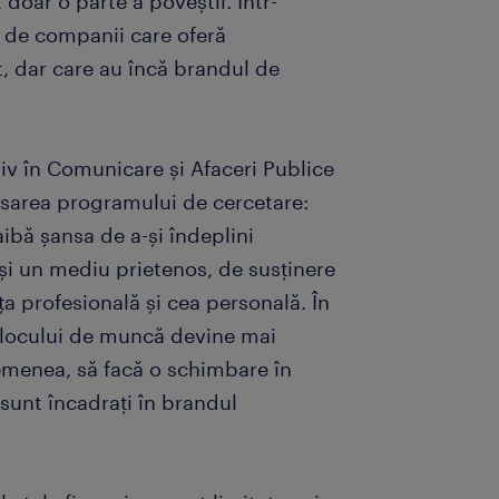
 doar o parte a poveștii. Într-
 de companii care oferă
t, dar care au încă brandul de
tiv în Comunicare și Afaceri Publice
ansarea programului de cercetare:
aibă șansa de a-și îndeplini
ă și un mediu prietenos, de susținere
ața profesională și cea personală. În
a locului de muncă devine mai
emenea, să facă o schimbare în
i sunt încadrați în brandul