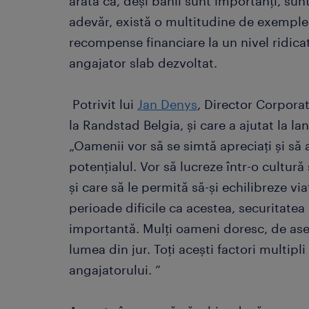
arată că, deși banii sunt importanți, sunt
adevăr, există o multitudine de exemple
recompense financiare la un nivel ridica
angajator slab dezvoltat.
Potrivit lui
Jan Denys
, Director Corpora
la Randstad Belgia, și care a ajutat la l
„Oamenii vor să se simtă apreciați și să 
potențialul. Vor să lucreze într-o cultur
și care să le permită să-și echilibreze vi
perioade dificile ca acestea, securitate
importantă. Mulți oameni doresc, de as
lumea din jur. Toți acești factori multipl
angajatorului. ”