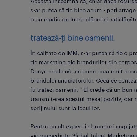
Aceasta înseamnă că, chiar dacă resursele
s-ar putea să fie bine acum - poți atrag
o un mediu de lucru plăcut și satisfăcăto
tratează-ți bine oamenii.
În calitate de IMM, s-ar putea să fie o 
de marketing ale brandurilor din corpora
Denys crede că „se pune prea mult acce
brandului angajatorului. Ceea ce contea
îți tratezi oamenii. ” El crede că un bun
transmiterea acestui mesaj pozitiv, dar 
sprijinului sunt la locul lor.
Pentru un alt expert în branduri angajat
vicepreședinte Global Talent Marketing