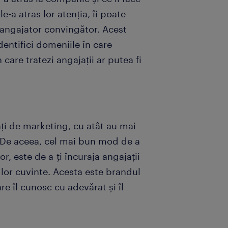
e-a atras lor atenția, îi poate
 angajator convingător. Acest
entifici domeniile în care
 care tratezi angajații ar putea fi
i de marketing, cu atât au mai
e. De aceea, cel mai bun mod de a
, este de a-ți încuraja angajații
 lor cuvinte. Acesta este brandul
re îl cunosc cu adevărat și îl