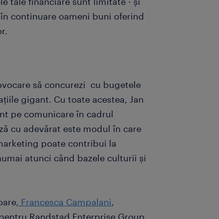
 tale financiare sunt limitate - și
e în continuare oameni buni oferind
r.
provocare să concurezi cu bugetele
țiile gigant. Cu toate acestea, Jan
nt pe comunicare în cadrul
ză cu adevărat este modul în care
 marketing poate contribui la
numai atunci când bazele culturii și
oare,
Francesca Campalani
,
 pentru Randstad Enterprise Group,