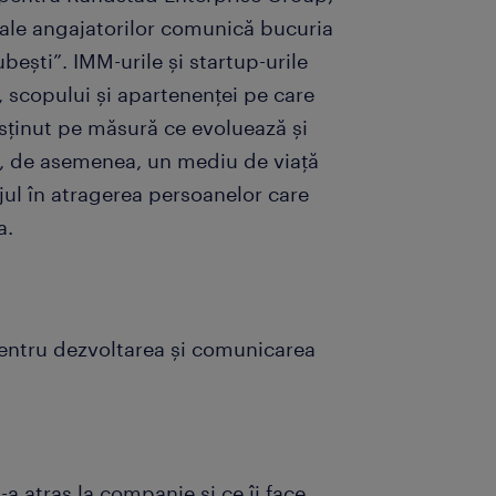
 ale angajatorilor comunică bucuria
bești”. IMM-urile și startup-urile
i, scopului și apartenenței pe care
sținut pe măsură ce evoluează și
ri, de asemenea, un mediu de viață
jul în atragerea persoanelor care
a.
entru dezvoltarea și comunicarea
a atras la companie și ce îi face