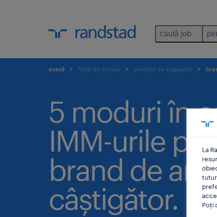
caută job
pe
acasă
forta de munca
brandul de angajator
bran
5 moduri în c
IMM-urile pot
La Ra
brand de ang
resu
obiec
tutur
câștigător.
prefe
accep
Poți 