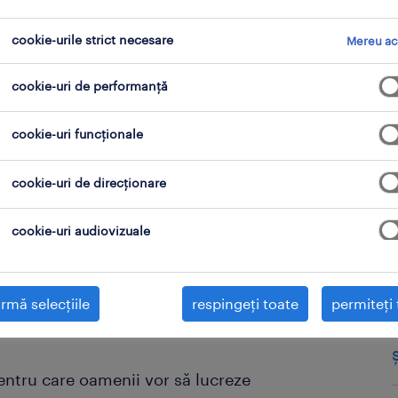
cookie-urile strict necesare
Mereu ac
cookie-uri de performanță
cookie-uri funcționale
cookie-uri de direcționare
uri) au tot ce trebuie pentru a crea
cookie-uri audiovizuale
e doar să-și canalizeze atenția pe
va dintre experții Randstad în
ucurile lor pentru a va crea o idee
rmă selecțiile
respingeți toate
permiteți 
entru care oamenii vor să lucreze