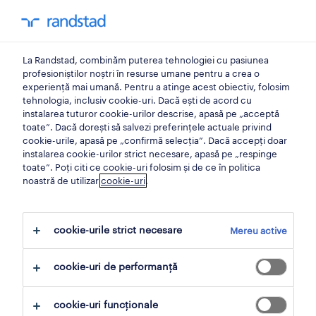
locuri de muncă
La Randstad, combinăm puterea tehnologiei cu pasiunea
toate locurile de muncă
profesioniștilor noștri în resurse umane pentru a crea o
experiență mai umană. Pentru a atinge acest obiectiv, folosim
carieră la randstad
tehnologia, inclusiv cookie-uri. Dacă ești de acord cu
instalarea tuturor cookie-urilor descrise, apasă pe „acceptă
aplicare spontană
toate”. Dacă dorești să salvezi preferințele actuale privind
cookie-urile, apasă pe „confirmă selecția”. Dacă accepți doar
randstad research
instalarea cookie-urilor strict necesare, apasă pe „respinge
toate”. Poți citi ce cookie-uri folosim și de ce în politica
noastră de utilizar
cookie-uri
.
employer brand research
hr trends
cookie-urile strict necesare
Mereu active
workmonitor
compensation & benefits
cookie-uri de performanță
pentru candidați
cookie-uri funcționale