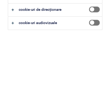
operational
cookie-uri de direcționare
professional
profiluri locuri de muncă
cookie-uri audiovizuale
articole
contul meu randstad
pentru companii
operational
professional
recrutare și selecție
muncă temporară
muncă în străinătate
externalizarea procesului de recrutare