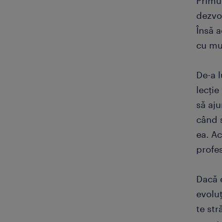
Primul
dezvol
Însă a
cu mu
De-a 
lecție
să aju
când s
ea. Ac
profes
Dacă e
evoluț
te str