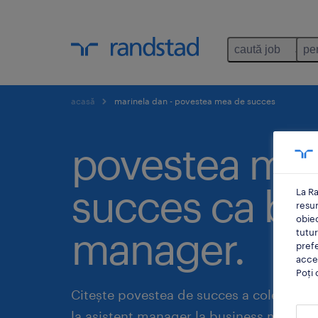
caută job
pe
acasă
marinela dan - povestea mea de succes
povestea me
succes ca bu
La Ra
resu
obiec
manager.
tutur
prefe
accep
Poți 
Citește povestea de succes a colegei no
la asistent manager la business manage