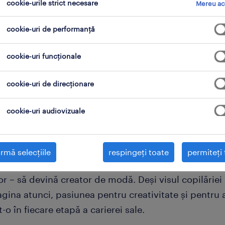
cookie-urile strict necesare
Mereu ac
cookie-uri de performanță
cookie-uri funcționale
cookie-uri de direcționare
cookie-uri audiovizuale
rmă selecțiile
respingeți toate
permiteți 
la și-a început cariera profesională cu un vis neobi
or – să devină creator de modă. Deși visul copilărie
agina atunci, pasiunea pentru creativitate și pentru 
-o în fiecare etapă a carierei sale.