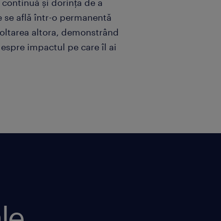
 continuă și dorința de a
re se află într-o permanentă
voltarea altora, demonstrând
despre impactul pe care îl ai
le