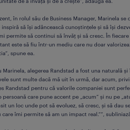
nitate de a învăța și de a crește”, adaugă ea.
zent, în rolul său de Business Manager, Marinela se 
 inspiră să își adâncească cunoștințele și să își dezvol
mi permite să continui să învăț și să cresc. În fiecar
ant este să fiu într-un mediu care nu doar valorizea
ia”, spune ea.
 Marinela, alegerea Randstad a fost una naturală și î
vele sunt multe dacă mă uit în urmă, dar acum, privi
s Randstad pentru că valorile companiei sunt perfect
o persoană care pune accent pe „acum” și nu pe „atu
it un loc unde pot să evoluez, să cresc, și să dau se
care îmi permite să am un impact real.””, subliniază