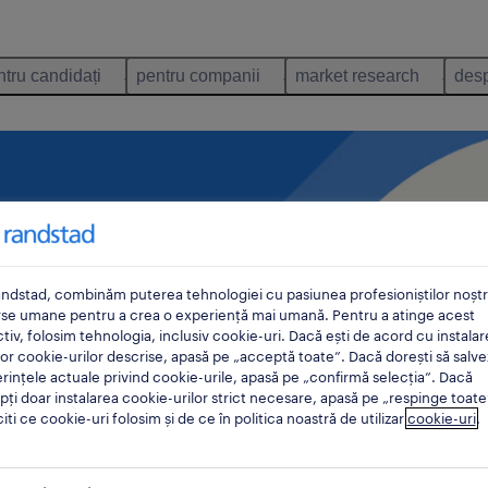
ntru candidați
pentru companii
market research
desp
a de
siness
ndstad, combinăm puterea tehnologiei cu pasiunea profesioniștilor noștri
rse umane pentru a crea o experiență mai umană. Pentru a atinge acest
tiv, folosim tehnologia, inclusiv cookie-uri. Dacă ești de acord cu instalar
or cookie-urilor descrise, apasă pe „acceptă toate”. Dacă dorești să salve
rințele actuale privind cookie-urile, apasă pe „confirmă selecția”. Dacă
ți doar instalarea cookie-urilor strict necesare, apasă pe „respinge toate
citi ce cookie-uri folosim și de ce în politica noastră de utilizar
cookie-uri
.
astre, Marinela Dan, de
r