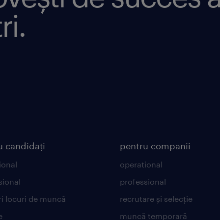
ri.
u candidați
pentru companii
ional
operational
sional
professional
ri locuri de muncă
recrutare și selecție
e
muncă temporară