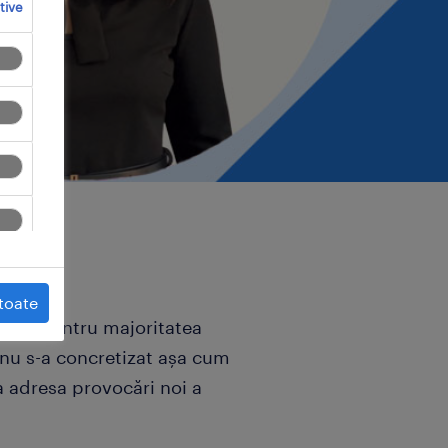
tive
toate
șnuit pentru majoritatea
i nu s-a concretizat așa cum
a adresa provocări noi a