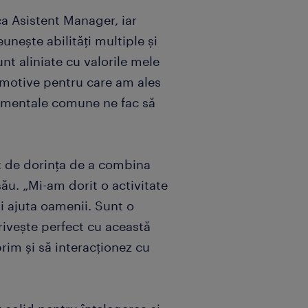
ca Asistent Manager, iar
unește abilități multiple și
nt aliniate cu valorile mele
 motive pentru care am ales
ndamentale comune ne fac să
t de dorința de a combina
său. „Mi-am dorit o activitate
și ajuta oamenii. Sunt o
rivește perfect cu această
rim și să interacționez cu
.