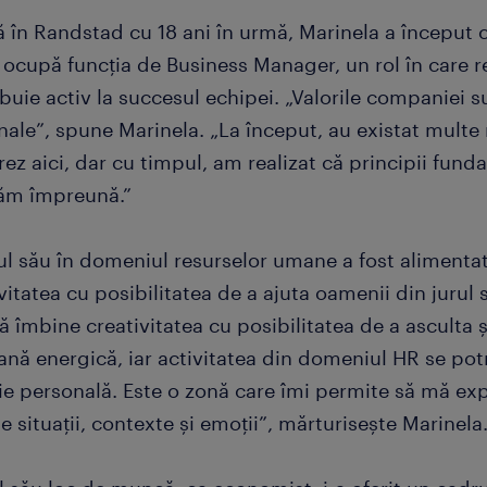
ă în Randstad cu 18 ani în urmă, Marinela a început 
 ocupă funcția de Business Manager, un rol în care re
buie activ la succesul echipei. „Valorile companiei su
nale”, spune Marinela. „La început, au existat multe
rez aici, dar cu timpul, am realizat că principii fu
ăm împreună.”
l său în domeniul resurselor umane a fost alimenta
vitatea cu posibilitatea de a ajuta oamenii din jurul 
ă îmbine creativitatea cu posibilitatea de a asculta 
nă energică, iar activitatea din domeniul HR se pot
e personală. Este o zonă care îmi permite să mă exp
e situații, contexte și emoții”, mărturisește Marinela