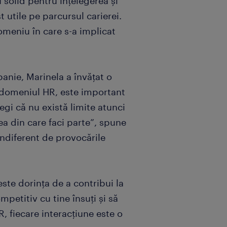
 solid pentru înțelegerea și
t utile pe parcursul carierei.
omeniu în care s-a implicat
anie, Marinela a învățat o
n domeniul HR, este important
legi că nu există limite atunci
a din care faci parte”, spune
indiferent de provocările
ste dorința de a contribui la
mpetitiv cu tine însuți și să
, fiecare interacțiune este o