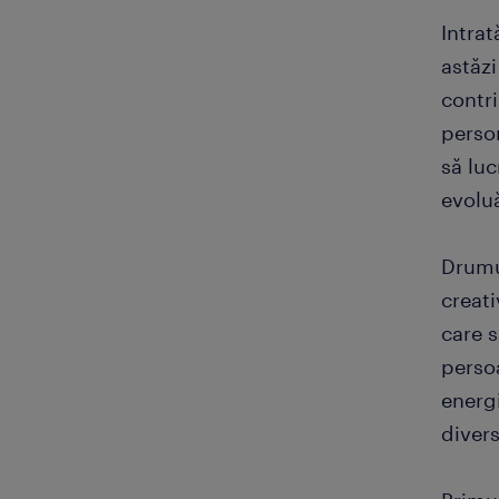
Intrat
astăzi
contri
perso
să luc
evolu
Drumu
creati
care s
persoa
energi
divers