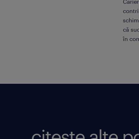
Carier
contri
schim
că suc
în co
citește alte p