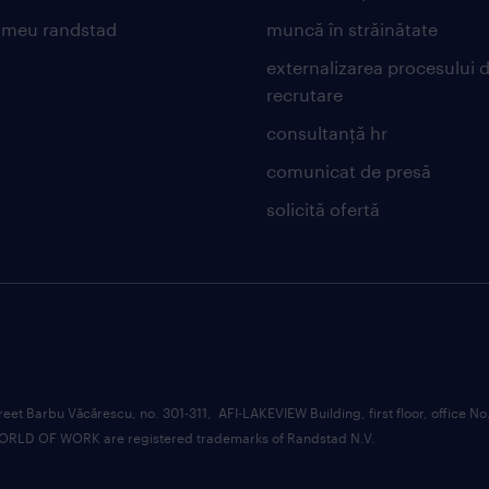
 meu randstad
muncă în străinătate
externalizarea procesului 
recrutare
consultanță hr
comunicat de presă
solicită ofertă
et Barbu Văcărescu, no. 301-311, AFI-LAKEVIEW Building, first floor, office No.
LD OF WORK are registered trademarks of Randstad N.V.