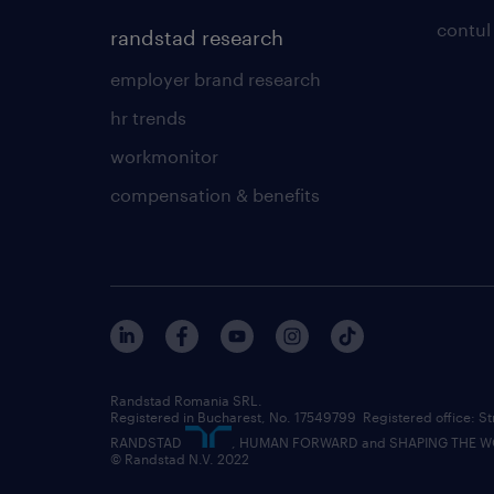
contul
randstad research
employer brand research
hr trends
workmonitor
compensation & benefits
Randstad Romania SRL.
Registered in Bucharest, No. 17549799 Registered office: Stre
RANDSTAD
, HUMAN FORWARD and SHAPING THE WOR
© Randstad N.V. 2022