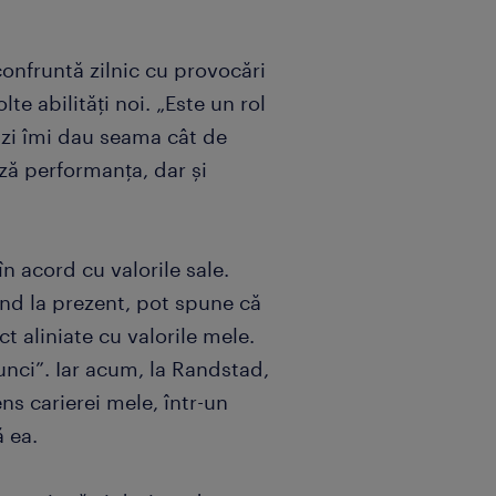
confruntă zilnic cu provocări
te abilități noi. „Este un rol
e zi îmi dau seama cât de
ză performanța, dar și
n acord cu valorile sale.
nd la prezent, pot spune că
 aliniate cu valorile mele.
nci”. Iar acum, la Randstad,
ns carierei mele, într-un
 ea.