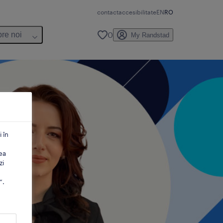
contact
accesibilitate
EN
RO
0
re noi
My Randstad
 în
ea
zi
”.