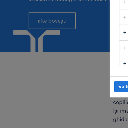
alte povești
confi
Marine
copiil
își im
ghidat