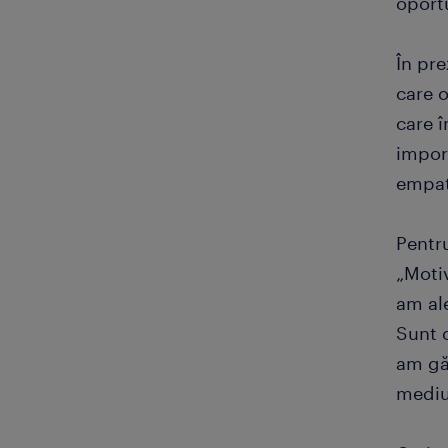
oportu
În pre
care o
care î
import
empat
Pentru
„Moti
am ale
Sunt 
am găs
mediu 