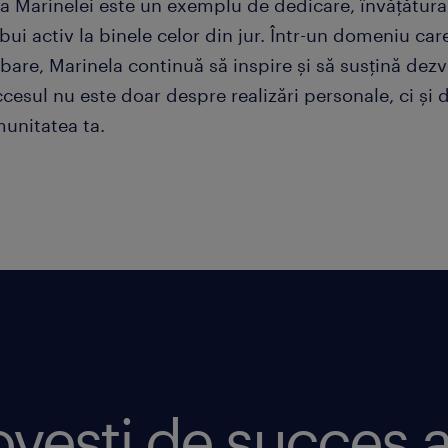
a Marinelei este un exemplu de dedicare, învățătura
bui activ la binele celor din jur. Într-un domeniu ca
bare, Marinela continuă să inspire și să susțină dez
cesul nu este doar despre realizări personale, ci și 
munitatea ta.
ovești de succes a