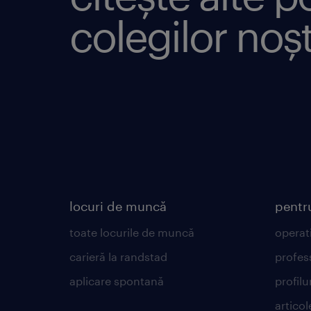
colegilor noșt
locuri de muncă
pentr
toate locurile de muncă
operat
carieră la randstad
profes
aplicare spontană
profilu
articol