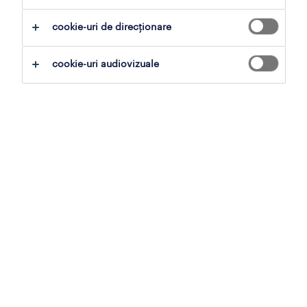
cookie-uri de direcționare
oferă detalii
cookie-uri audiovizuale
Organisation/Department
Implementare si mentenanta Sisteme de
securitate
Job description
Vino să faci parte dintr-o echipă extinsă,
extrem de bine pregătită pentru unul dintre
cei mai mari piloni la nivel național pe