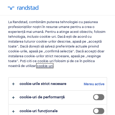
0
contul meu
La Randstad, combinăm puterea tehnologiei cu pasiunea
locuri de muncă blue collar
profesioniștilor noștri în resurse umane pentru a crea o
experiență mai umană. Pentru a atinge acest obiectiv, folosim
tehnologia, inclusiv cookie-uri. Dacă ești de acord cu
tehnician sisteme
instalarea tuturor cookie-urilor descrise, apasă pe „acceptă
toate”. Dacă dorești să salvezi preferințele actuale privind
securitate.
cookie-urile, apasă pe „confirmă selecția”. Dacă accepți doar
instalarea cookie-urilor strict necesare, apasă pe „respinge
toate”. Poți citi ce cookie-uri folosim și de ce în politica
noastră de utilizar
cookie-uri
.
cluj-napoca
,
cluj
data 26 noiembrie 2025
cookie-urile strict necesare
Mereu active
închide 30 decembrie 2026
cookie-uri de performanță
aplică
cookie-uri funcționale