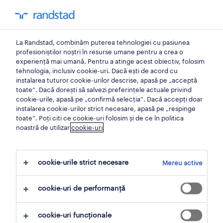
0
contul meu
La Randstad, combinăm puterea tehnologiei cu pasiunea
Acasă
profesioniștilor noștri în resurse umane pentru a crea o
experiență mai umană. Pentru a atinge acest obiectiv, folosim
tehnologia, inclusiv cookie-uri. Dacă ești de acord cu
instalarea tuturor cookie-urilor descrise, apasă pe „acceptă
toate”. Dacă dorești să salvezi preferințele actuale privind
cookie-urile, apasă pe „confirmă selecția”. Dacă accepți doar
instalarea cookie-urilor strict necesare, apasă pe „respinge
toate”. Poți citi ce cookie-uri folosim și de ce în politica
noastră de utilizar
cookie-uri
.
Nici un rezultat gasit
cookie-urile strict necesare
Mereu active
Nu am găsit locuri de muncă cu aceste filtre.
cookie-uri de performanță
Poate doriți să modificați criteriile de filtrare
pentru a obține mai multe rezultate.
cookie-uri funcționale
Următoarele acțiuni vă pot ajuta: