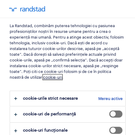
0
contul meu
La Randstad, combinăm puterea tehnologiei cu pasiunea
locuri de munca
profesioniștilor noștri în resurse umane pentru a crea o
experiență mai umană. Pentru a atinge acest obiectiv, folosim
tehnologia, inclusiv cookie-uri. Dacă ești de acord cu
instalarea tuturor cookie-urilor descrise, apasă pe „acceptă
toate”. Dacă dorești să salvezi preferințele actuale privind
cookie-urile, apasă pe „confirmă selecția”. Dacă accepți doar
instalarea cookie-urilor strict necesare, apasă pe „respinge
toate”. Poți citi ce cookie-uri folosim și de ce în politica
noastră de utilizar
cookie-uri
.
Nici un rezultat gasit
cookie-urile strict necesare
Mereu active
Nu am găsit locuri de muncă pentru
supply
cookie-uri de performanță
chain
. Poate doriți să vă schimbați termenul
de căutare pentru a obține mai multe
cookie-uri funcționale
rezultate. Următoarele acțiuni vă pot ajuta