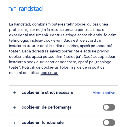
0
contul meu
La Randstad, combinăm puterea tehnologiei cu pasiunea
locuri de munca
profesioniștilor noștri în resurse umane pentru a crea o
experiență mai umană. Pentru a atinge acest obiectiv, folosim
tehnologia, inclusiv cookie-uri. Dacă ești de acord cu
instalarea tuturor cookie-urilor descrise, apasă pe „acceptă
toate”. Dacă dorești să salvezi preferințele actuale privind
cookie-urile, apasă pe „confirmă selecția”. Dacă accepți doar
instalarea cookie-urilor strict necesare, apasă pe „respinge
toate”. Poți citi ce cookie-uri folosim și de ce în politica
noastră de utilizar
cookie-uri
.
Nici un rezultat gasit
cookie-urile strict necesare
Mereu active
Nu am găsit locuri de muncă cu aceste filtre.
cookie-uri de performanță
Poate doriți să modificați criteriile de filtrare
pentru a obține mai multe rezultate.
cookie-uri funcționale
Următoarele acțiuni vă pot ajuta: