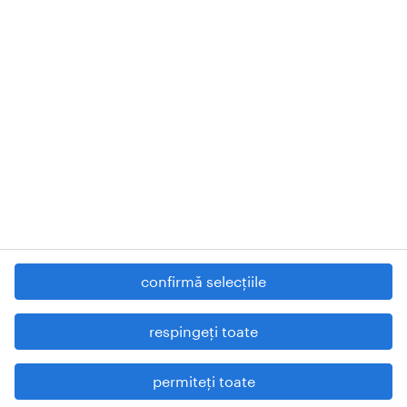
unde ne găsești
solicită ofertă
contact
Randstad Romania SRL.
Registered in Bucharest, No. 17549799 Registered office: Street
Barbu Văcărescu, no. 301-311, AFI-LAKEVIEW Building, first floor,
office No. 1, District 2, postal code 020276, Bucharest - Romania,
RANDSTAD
, HUMAN FORWARD and SHAPING THE WORLD
OF WORK are registered trademarks of Randstad N.V.
© Randstad N.V. 2022
contactează-ne
politica de protecție a datelor
termeni și condiții
confirmă selecțiile
cookies
raportează probleme de securitate
respingeți toate
declarație de accesibilitate digitală.
permiteți toate
hartă site