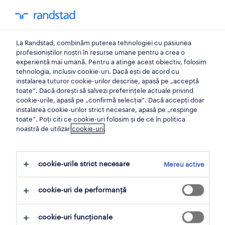
0
contul meu
La Randstad, combinăm puterea tehnologiei cu pasiunea
locuri de munca
profesioniștilor noștri în resurse umane pentru a crea o
experiență mai umană. Pentru a atinge acest obiectiv, folosim
tehnologia, inclusiv cookie-uri. Dacă ești de acord cu
instalarea tuturor cookie-urilor descrise, apasă pe „acceptă
toate”. Dacă dorești să salvezi preferințele actuale privind
cookie-urile, apasă pe „confirmă selecția”. Dacă accepți doar
instalarea cookie-urilor strict necesare, apasă pe „respinge
primiți alerte de locuri de muncă pentru
toate”. Poți citi ce cookie-uri folosim și de ce în politica
noastră de utilizar
cookie-uri
.
această căutare
cookie-urile strict necesare
Mereu active
1 loc de muncă găsit pentru Dealer Online
cookie-uri de performanță
filtru
cookie-uri funcționale