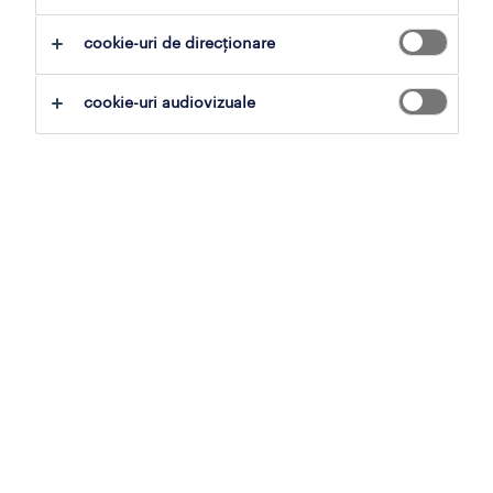
dealer online with english
cookie-uri de direcționare
bucureşti, bucuresti
cookie-uri audiovizuale
permanent
data 3 august 2026