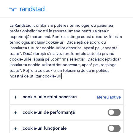
0
contul meu
La Randstad, combinăm puterea tehnologiei cu pasiunea
locuri de munca
profesioniștilor noștri în resurse umane pentru a crea o
experiență mai umană. Pentru a atinge acest obiectiv, folosim
tehnologia, inclusiv cookie-uri. Dacă ești de acord cu
instalarea tuturor cookie-urilor descrise, apasă pe „acceptă
toate”. Dacă dorești să salvezi preferințele actuale privind
cookie-urile, apasă pe „confirmă selecția”. Dacă accepți doar
instalarea cookie-urilor strict necesare, apasă pe „respinge
toate”. Poți citi ce cookie-uri folosim și de ce în politica
noastră de utilizar
cookie-uri
.
Nici un rezultat gasit
cookie-urile strict necesare
Mereu active
Nu am găsit locuri de muncă pentru
cookie-uri de performanță
collection agent
. Poate doriți să vă schimbați
termenul de căutare pentru a obține mai
cookie-uri funcționale
multe rezultate. Următoarele acțiuni vă pot