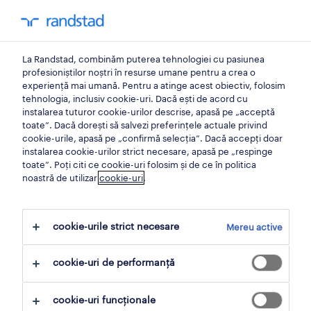
0
contul meu
La Randstad, combinăm puterea tehnologiei cu pasiunea
Acasă
profesioniștilor noștri în resurse umane pentru a crea o
experiență mai umană. Pentru a atinge acest obiectiv, folosim
tehnologia, inclusiv cookie-uri. Dacă ești de acord cu
instalarea tuturor cookie-urilor descrise, apasă pe „acceptă
toate”. Dacă dorești să salvezi preferințele actuale privind
cookie-urile, apasă pe „confirmă selecția”. Dacă accepți doar
instalarea cookie-urilor strict necesare, apasă pe „respinge
toate”. Poți citi ce cookie-uri folosim și de ce în politica
noastră de utilizar
cookie-uri
.
Nici un rezultat gasit
cookie-urile strict necesare
Mereu active
Nu am găsit locuri de muncă cu aceste filtre.
cookie-uri de performanță
Poate doriți să modificați criteriile de filtrare
pentru a obține mai multe rezultate.
cookie-uri funcționale
Următoarele acțiuni vă pot ajuta: