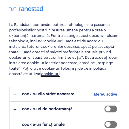
0
contul meu
La Randstad, combinăm puterea tehnologiei cu pasiunea
Acasă
profesioniștilor noștri în resurse umane pentru a crea o
experiență mai umană. Pentru a atinge acest obiectiv, folosim
tehnologia, inclusiv cookie-uri. Dacă ești de acord cu
instalarea tuturor cookie-urilor descrise, apasă pe „acceptă
toate”. Dacă dorești să salvezi preferințele actuale privind
cookie-urile, apasă pe „confirmă selecția”. Dacă accepți doar
instalarea cookie-urilor strict necesare, apasă pe „respinge
toate”. Poți citi ce cookie-uri folosim și de ce în politica
noastră de utilizar
cookie-uri
.
Nici un rezultat gasit
cookie-urile strict necesare
Mereu active
Nu am găsit locuri de muncă cu aceste filtre.
cookie-uri de performanță
Poate doriți să modificați criteriile de filtrare
pentru a obține mai multe rezultate.
cookie-uri funcționale
Următoarele acțiuni vă pot ajuta: