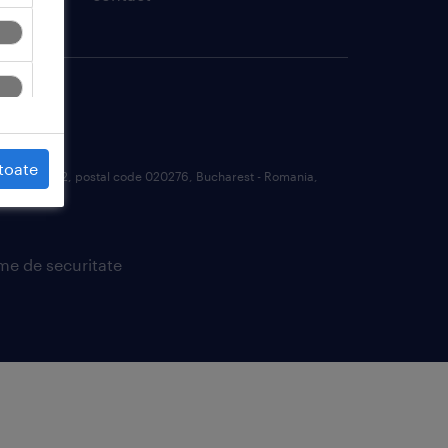
toate
 1, District 2, postal code 020276, Bucharest - Romania,
me de securitate