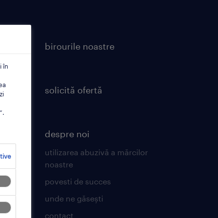
birourile noastre
 în
ea
solicită ofertă
zi
”.
despre noi
de
utilizarea abuzivă a mărcilor
tive
noastre
povesti de succes
unde ne găsești
contact