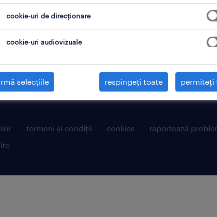
cookie-uri de direcționare
cookie-uri audiovizuale
rmă selecțiile
respingeți toate
permiteți 
et Barbu Văcărescu, no. 301-311, AFI-LAKEVIEW Building, first floor, office No.
LD OF WORK are registered trademarks of Randstad N.V.
elor
termeni și condiții
cookies
raportează proble
ite