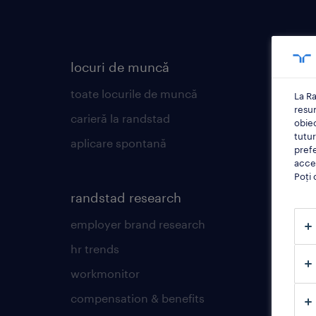
locuri de muncă
pentr
toate locurile de muncă
operat
La Ra
resu
carieră la randstad
profes
obiec
tutur
aplicare spontană
profilu
prefe
accep
articol
Poți 
contul
randstad research
employer brand research
hr trends
workmonitor
compensation & benefits