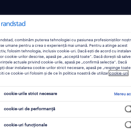
u candidați
pentru companii
ional
operational
ndstad, combinăm puterea tehnologiei cu pasiunea profesioniștilor noștri
rse umane pentru a crea o experiență mai umană. Pentru a atinge acest
sional
professional
tiv, folosim tehnologia, inclusiv cookie-uri. Dacă ești de acord cu instalar
or cookie-urilor descrise, apasă pe „acceptă toate”. Dacă dorești să salve
ri locuri de muncă
recrutare și selecție
rințele actuale privind cookie-urile, apasă pe „confirmă selecția”. Dacă
ți doar instalarea cookie-urilor strict necesare, apasă pe „respinge toate
e
muncă temporară
citi ce cookie-uri folosim și de ce în politica noastră de utilizar
cookie-uri
.
 meu randstad
muncă în străinătate
externalizarea procesului 
cookie-urile strict necesare
Mereu ac
recrutare
consultanță hr
cookie-uri de performanță
comunicat de presă
cookie-uri funcționale
solicită ofertă