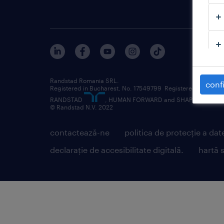
Randstad Romania SRL.
confi
Registered in Bucharest, No. 17549799 Registered office: Stre
RANDSTAD
, HUMAN FORWARD and SHAPING THE WOR
© Randstad N.V. 2022
contactează-ne
politica de protecție a dat
declarație de accesibilitate digitală.
hartă s