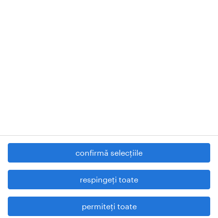
Randstad Romania SRL.
Registered in Bucharest, No. 17549799 Registered office: Street
Barbu Văcărescu, no. 301-311, AFI-LAKEVIEW Building, first floor,
office No. 1, District 2, postal code 020276, Bucharest - Romania,
RANDSTAD
, HUMAN FORWARD and SHAPING THE WORLD
OF WORK are registered trademarks of Randstad N.V.
© Randstad N.V. 2022
contactează-ne
politica de protecție a datelor
termeni și condiții
confirmă selecțiile
cookies
raportează probleme de securitate
respingeți toate
declarație de accesibilitate digitală.
permiteți toate
hartă site