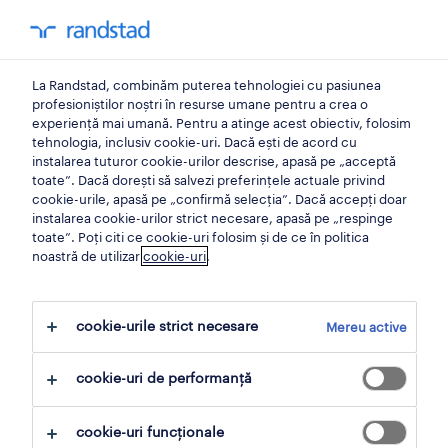
0
My Randst
La Randstad, combinăm puterea tehnologiei cu pasiunea
acasă
profesioniștilor noștri în resurse umane pentru a crea o
experiență mai umană. Pentru a atinge acest obiectiv, folosim
tehnologia, inclusiv cookie-uri. Dacă ești de acord cu
hr trend
instalarea tuturor cookie-urilor descrise, apasă pe „acceptă
toate”. Dacă dorești să salvezi preferințele actuale privind
cookie-urile, apasă pe „confirmă selecția”. Dacă accepți doar
eveniment 2024
instalarea cookie-urilor strict necesare, apasă pe „respinge
toate”. Poți citi ce cookie-uri folosim și de ce în politica
noastră de utilizar
cookie-uri
.
cookie-urile strict necesare
Mereu active
companie
*
cookie-uri de performanță
cookie-uri funcționale