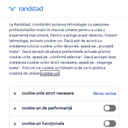
0
My Randst
La Randstad, combinăm puterea tehnologiei cu pasiunea
cariera
profesioniștilor noștri în resurse umane pentru a crea o
experiență mai umană. Pentru a atinge acest obiectiv, folosim
tehnologia, inclusiv cookie-uri. Dacă ești de acord cu
cum putem face munca de
instalarea tuturor cookie-urilor descrise, apasă pe „acceptă
toate”. Dacă dorești să salvezi preferințele actuale privind
acasă mai eficientă?
cookie-urile, apasă pe „confirmă selecția”. Dacă accepți doar
instalarea cookie-urilor strict necesare, apasă pe „respinge
toate”. Poți citi ce cookie-uri folosim și de ce în politica
06 Julie 2020
noastră de utilizar
cookie-uri
.
distribuie articol:
cookie-urile strict necesare
Mereu active
cookie-uri de performanță
Cum ne putem adapta la o situație nedefinită
în care putem lucra doar de acasă iar legatura
cookie-uri funcționale