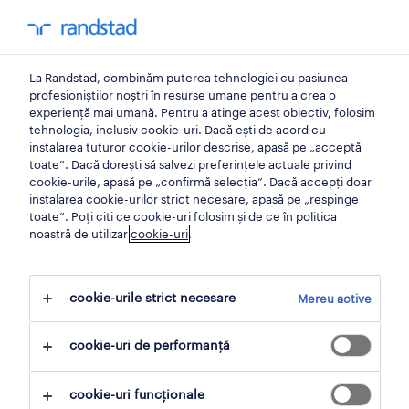
0
My Randst
La Randstad, combinăm puterea tehnologiei cu pasiunea
acasă
profesioniștilor noștri în resurse umane pentru a crea o
experiență mai umană. Pentru a atinge acest obiectiv, folosim
tehnologia, inclusiv cookie-uri. Dacă ești de acord cu
randstad employer brand
instalarea tuturor cookie-urilor descrise, apasă pe „acceptă
toate”. Dacă dorești să salvezi preferințele actuale privind
research- logistics
cookie-urile, apasă pe „confirmă selecția”. Dacă accepți doar
instalarea cookie-urilor strict necesare, apasă pe „respinge
toate”. Poți citi ce cookie-uri folosim și de ce în politica
Crearea unui brand de angajator puternic și
noastră de utilizar
cookie-uri
.
relevant pentru talentele de pe piața forței de
muncă de astăzi este esențială pentru a
cookie-urile strict necesare
Mereu active
atrage și reține oamenii potriviți pentru
compania ta. Citește cea mai recentă
cookie-uri de performanță
cercetare a brandului de angajator care te
poate ajuta în realizarea obiectivelor tale de
cookie-uri funcționale