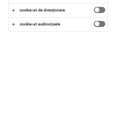
business.
cookie-uri de direcționare
descarcă raportul
cookie-uri audiovizuale
În fiecare an, chestionăm angajații români
pentru a determina ce factori sunt cei mai
importanți pentru ei în alegerea
angajatorului. În raportul nostru de employer
branding, descoperim tendințe și perspective
care te vor ajuta să îți consolidezi brandul de
angajator.