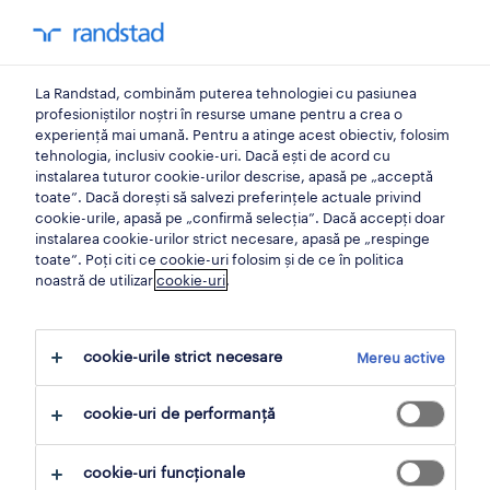
0
My Randst
La Randstad, combinăm puterea tehnologiei cu pasiunea
brand de angajator 2022
profesioniștilor noștri în resurse umane pentru a crea o
experiență mai umană. Pentru a atinge acest obiectiv, folosim
tehnologia, inclusiv cookie-uri. Dacă ești de acord cu
studiul randstad employer
instalarea tuturor cookie-urilor descrise, apasă pe „acceptă
toate”. Dacă dorești să salvezi preferințele actuale privind
brand 2022.
cookie-urile, apasă pe „confirmă selecția”. Dacă accepți doar
instalarea cookie-urilor strict necesare, apasă pe „respinge
toate”. Poți citi ce cookie-uri folosim și de ce în politica
noastră de utilizar
cookie-uri
.
cookie-urile strict necesare
studiul randstad employer brand
Mereu active
2022
cookie-uri de performanță
46% din angajații care vor să își schimbe locul
de muncă o fac de teamă să nu fie dați afară.
cookie-uri funcționale