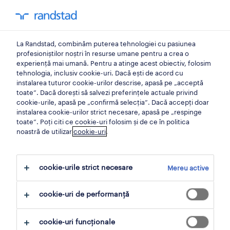
0
My Randst
La Randstad, combinăm puterea tehnologiei cu pasiunea
managementul performantei
profesioniștilor noștri în resurse umane pentru a crea o
experiență mai umană. Pentru a atinge acest obiectiv, folosim
tehnologia, inclusiv cookie-uri. Dacă ești de acord cu
angajează oameni care să
instalarea tuturor cookie-urilor descrise, apasă pe „acceptă
toate”. Dacă dorești să salvezi preferințele actuale privind
se potrivească culturii
cookie-urile, apasă pe „confirmă selecția”. Dacă accepți doar
instalarea cookie-urilor strict necesare, apasă pe „respinge
companiei tale
toate”. Poți citi ce cookie-uri folosim și de ce în politica
noastră de utilizar
cookie-uri
.
27 Ianuarie 2021
cookie-urile strict necesare
Mereu active
distribuie articol:
cookie-uri de performanță
cookie-uri funcționale
Peste 80% dintre profesioniștii în resurse