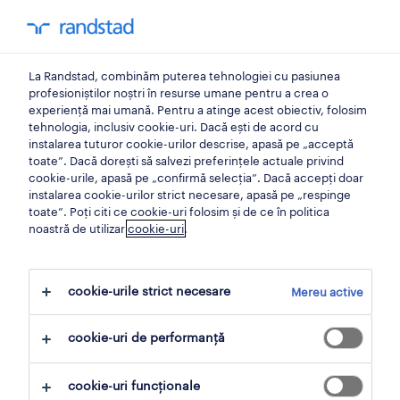
0
My Randst
La Randstad, combinăm puterea tehnologiei cu pasiunea
despre noi
profesioniștilor noștri în resurse umane pentru a crea o
experiență mai umană. Pentru a atinge acest obiectiv, folosim
tehnologia, inclusiv cookie-uri. Dacă ești de acord cu
implicarea fiecăruia dintre
instalarea tuturor cookie-urilor descrise, apasă pe „acceptă
toate”. Dacă dorești să salvezi preferințele actuale privind
noi
cookie-urile, apasă pe „confirmă selecția”. Dacă accepți doar
instalarea cookie-urilor strict necesare, apasă pe „respinge
face diferența.
toate”. Poți citi ce cookie-uri folosim și de ce în politica
noastră de utilizar
cookie-uri
.
Parteneriatul nostru global cu Voluntary
Service Overseas (VSO) ne consolidează
cookie-urile strict necesare
Mereu active
angajamentul de a modela în mod pozitiv
cookie-uri de performanță
lumea muncii prin creșterea posibilităților de
angajare a tinerilor care provin din medii
cookie-uri funcționale
dezavantajate și de a-i ajuta să-și realizeze