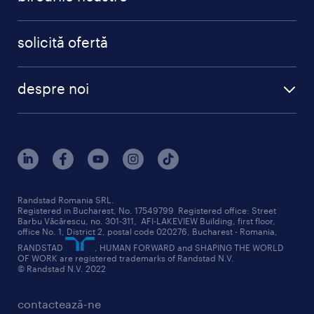
solicită ofertă
despre noi
Randstad Romania SRL.
Registered in Bucharest, No. 17549799 Registered office: Street
Barbu Văcărescu, no. 301-311, AFI-LAKEVIEW Building, first floor,
office No. 1, District 2, postal code 020276, Bucharest - Romania,
RANDSTAD
, HUMAN FORWARD and SHAPING THE WORLD
OF WORK are registered trademarks of Randstad N.V.
© Randstad N.V. 2022
contactează-ne