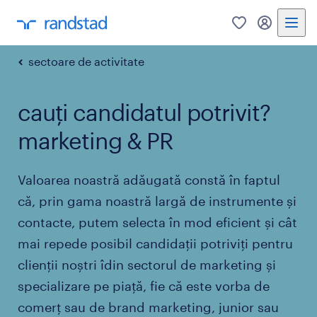
0
My Randst
sectoare de activitate
cauți candidatul potrivit?
marketing & PR
Valoarea noastră adăugată constă în faptul
că, prin gama noastră largă de instrumente și
contacte, putem selecta în mod eficient și cât
mai repede posibil candidații potriviți pentru
clienții noștri îdin sectorul de marketing și
specializare pe piață, fie că este vorba de
comerț sau de brand marketing, junior sau