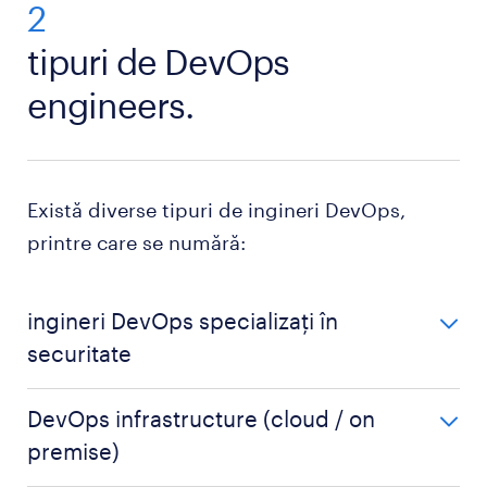
2
tipuri de DevOps
engineers.
Există diverse tipuri de ingineri DevOps,
printre care se numără:
ingineri DevOps specializați în
securitate
Ca inginer DevOps specializat în
DevOps infrastructure (cloud / on
securitate, integrezi funcții de securitate și
premise)
conformitate în procesele de planificare și
dezvoltare. Îmbunătățești, de asemenea,