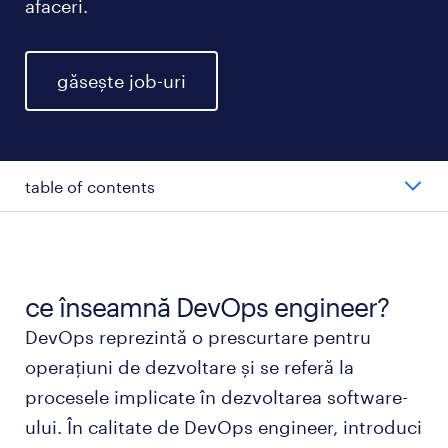
afaceri.
găsește job-uri
table of contents
salariul mediu al unui DevOps engineer.
tipuri de DevOps engineers.
ce înseamnă DevOps engineer?
DevOps reprezintă o prescurtare pentru
cum este să lucrezi ca DevOps engineer.
operațiuni de dezvoltare și se referă la
procesele implicate în dezvoltarea software-
educație și formare necesare pentru rolul de
ului. În calitate de DevOps engineer, introduci
DevOps engineer.