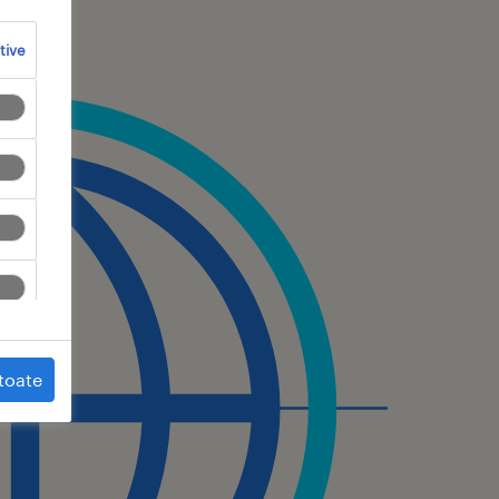
tive
toate