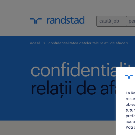
caută job
pe
acasă
confidentialitatea datelor tale relații de afaceri.
confidentialit
relații de afac
La Ra
resu
obiec
tutur
prefe
accep
Poți 