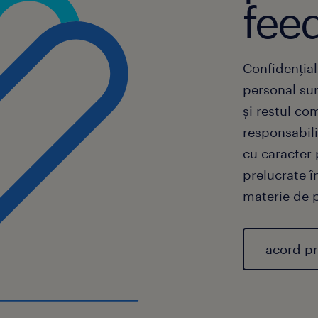
fee
Confidențial
personal su
și restul c
responsabili
cu caracter 
prelucrate î
materie de p