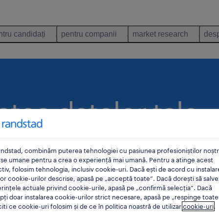
ntru candidați
pentru companii
market research
desp
atea datelor tale
eri.
ndstad, combinăm puterea tehnologiei cu pasiunea profesioniștilor noștri
rse umane pentru a crea o experiență mai umană. Pentru a atinge acest
tiv, folosim tehnologia, inclusiv cookie-uri. Dacă ești de acord cu instalar
or cookie-urilor descrise, apasă pe „acceptă toate”. Dacă dorești să salve
rințele actuale privind cookie-urile, apasă pe „confirmă selecția”. Dacă
ți doar instalarea cookie-urilor strict necesare, apasă pe „respinge toate
citi ce cookie-uri folosim și de ce în politica noastră de utilizar
cookie-uri
.