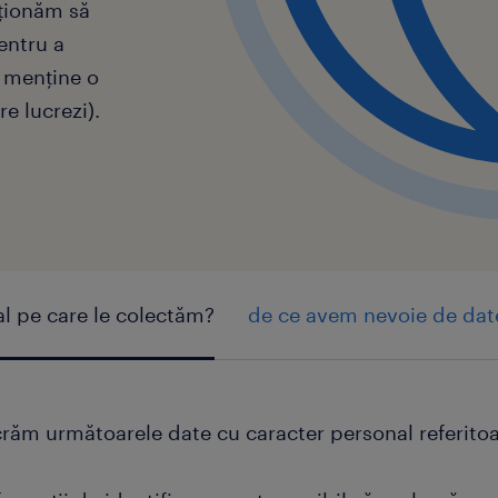
ționăm să
entru a
 menține o
e lucrezi).
al pe care le colectăm?
de ce avem nevoie de date
răm următoarele date cu caracter personal referitoar