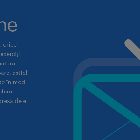
ne
, orice
exerciți
entare
are, astfel
ate în mod
afara
dresa de e-