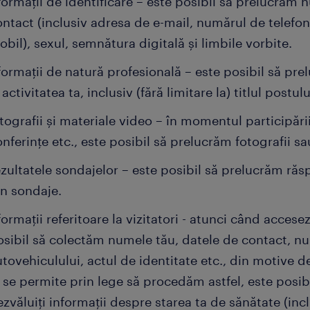
formații de identificare – este posibil să prelucrăm n
ntact (inclusiv adresa de e-mail, numărul de telefon
bil), sexul, semnătura digitală și limbile vorbite.
formații de natură profesională – este posibil să pre
 activitatea ta, inclusiv (fără limitare la) titlul postu
tografii și materiale video – în momentul participării
nferințe etc., este posibil să prelucrăm fotografii sa
zultatele sondajelor – este posibil să prelucrăm răspu
in sondaje.
formații referitoare la vizitatori - atunci când accesez
osibil să colectăm numele tău, datele de contact, nu
tovehiculului, actul de identitate etc., din motive de
 se permite prin lege să procedăm astfel, este posibi
zvăluiți informații despre starea ta de sănătate (incl