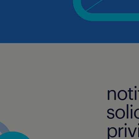
noti
soli
priv