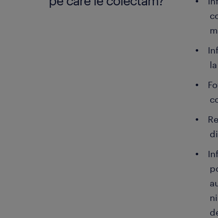
pe care le colectăm?
In
co
mo
In
la
Fo
co
Re
d
In
p
au
ni
de