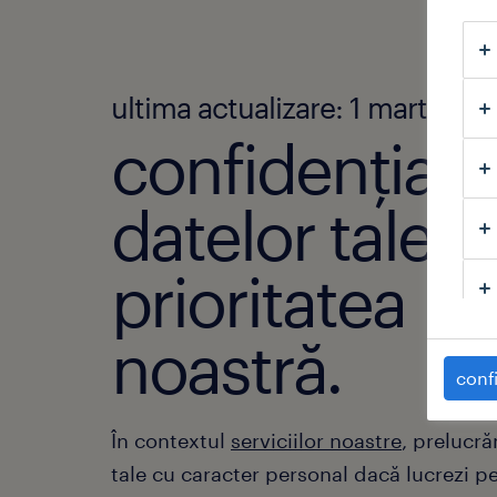
ultima actualizare: 1 martie 2
confidențiali
datelor tale e
prioritatea
noastră.
confi
În contextul
serviciilor noastre
, prelucr
tale cu caracter personal dacă lucrezi p