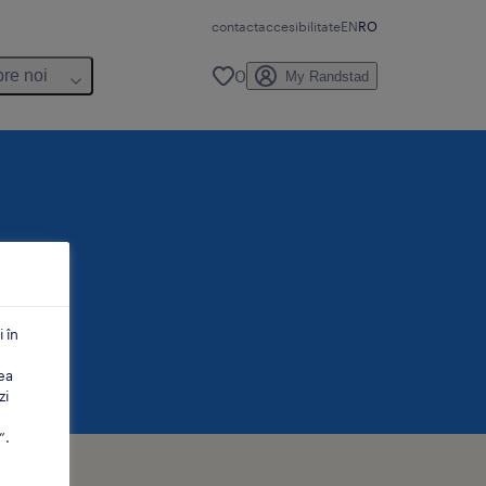
contact
accesibilitate
EN
RO
0
re noi
My Randstad
 în
ea
zi
”.