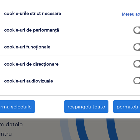
cookie-urile strict necesare
Mereu ac
023
cookie-uri de performanță
tatea
cookie-uri funcționale
ste
cookie-uri de direcționare
cookie-uri audiovizuale
rmă selecțiile
respingeți toate
permiteți 
ăm datele
entru