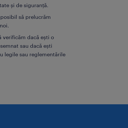
ătate și de siguranță.
e posibil să prelucrăm
noi.
ă verificăm dacă ești o
esemnat sau dacă ești
cu legile sau reglementările