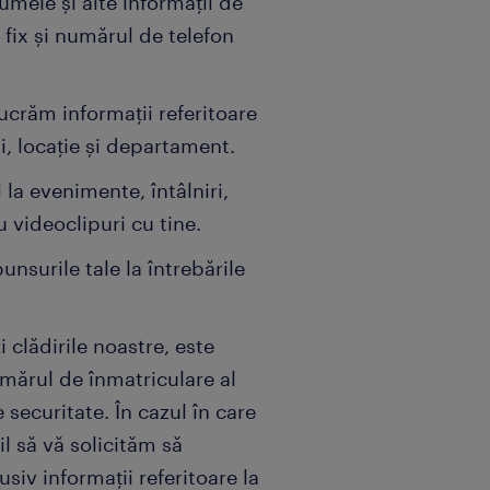
umele și alte informații de
 fix și numărul de telefon
lucrăm informații referitoare
lui, locație și departament.
 la evenimente, întâlniri,
u videoclipuri cu tine.
nsurile tale la întrebările
i clădirile noastre, este
mărul de înmatriculare al
 securitate. În cazul în care
l să vă solicităm să
usiv informații referitoare la