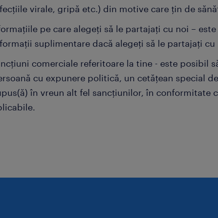
fecțiile virale, gripă etc.) din motive care țin de săn
formațiile pe care alegeți să le partajați cu noi – est
formații suplimentare dacă alegeți să le partajați cu 
ncțiuni comerciale referitoare la tine - este posibil s
ersoană cu expunere politică, un cetățean special d
pus(ă) în vreun alt fel sancțiunilor, în conformitate 
licabile.