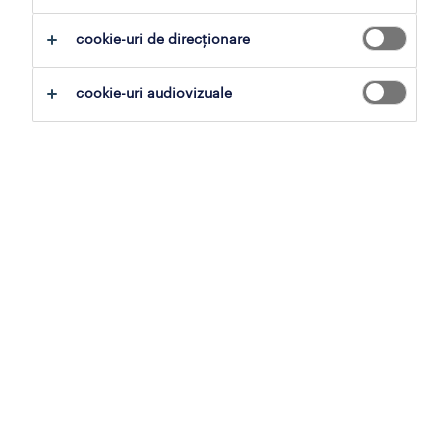
cookie-uri de direcționare
cookie-uri audiovizuale
ultima actualizare: 1 martie 2023
confidențialitatea datelor
tale este prioritatea
noastră.
În contextul serviciilor noastre, în calitate de
furnizor de servicii de personal, prelucrăm
datele tale cu caracter personal pentru