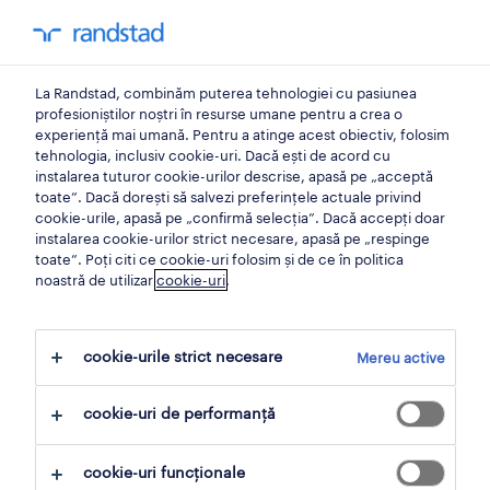
0
My Randst
La Randstad, combinăm puterea tehnologiei cu pasiunea
acasă
profesioniștilor noștri în resurse umane pentru a crea o
experiență mai umană. Pentru a atinge acest obiectiv, folosim
tehnologia, inclusiv cookie-uri. Dacă ești de acord cu
confidențialitatea datelor
instalarea tuturor cookie-urilor descrise, apasă pe „acceptă
toate”. Dacă dorești să salvezi preferințele actuale privind
tale
cookie-urile, apasă pe „confirmă selecția”. Dacă accepți doar
instalarea cookie-urilor strict necesare, apasă pe „respinge
ca si angajat temporar.
toate”. Poți citi ce cookie-uri folosim și de ce în politica
noastră de utilizar
cookie-uri
.
cookie-urile strict necesare
Mereu active
cookie-uri de performanță
cookie-uri funcționale