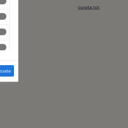
curata tot
toate