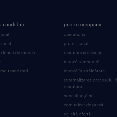
u candidați
pentru companii
ional
operational
sional
professional
ri locuri de muncă
recrutare și selecție
e
muncă temporară
 meu randstad
muncă în străinătate
externalizarea procesului 
recrutare
consultanță hr
comunicat de presă
solicită ofertă