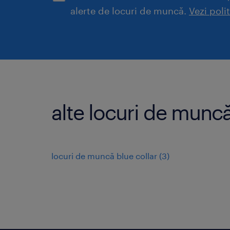
alerte de locuri de muncă.
Vezi poli
alte locuri de munc
locuri de muncă blue collar
(
3
)