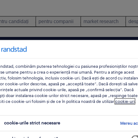
ntru candidați
pentru companii
market research
desp
e
satu mare
caută 1 
ndstad, combinăm puterea tehnologiei cu pasiunea profesioniștilor noștri
rse umane pentru a crea o experiență mai umană. Pentru a atinge acest
tiv, folosim tehnologia, inclusiv cookie-uri. Dacă ești de acord cu instalar
or cookie-urilor descrise, apasă pe „acceptă toate”. Dacă dorești să salve
rințele actuale privind cookie-urile, apasă pe „confirmă selecția”. Dacă
ți doar instalarea cookie-urilor strict necesare, apasă pe „respinge toate
citi ce cookie-uri folosim și de ce în politica noastră de utilizar
cookie-uri
.
muncă găsite pentru tine in Satu Mare, S
cookie-urile strict necesare
Mereu ac