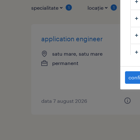
specialitate
locație
tip
1
1
application engineer
satu mare, satu mare
permanent
confi
data 7 august 2026