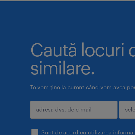
Caută locuri
similare.
Te vom ține la curent când vom avea post
trimite
Sunt de acord cu utilizarea informaț