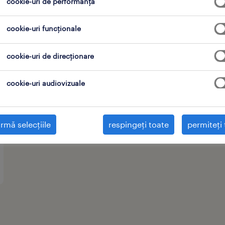
cookie-uri de performanță
uri de locuri de muncă
cookie-uri funcționale
cookie-uri de direcționare
cookie-uri audiovizuale
rmă selecțiile
respingeți toate
permiteți 